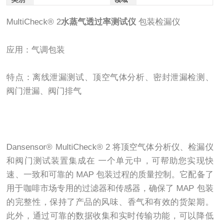
MultiCheck® 2
水蒸气透过率测试仪
包装检漏仪
应用：气调包装
特点：离线泄漏测试、顶空气体分析、密封泄漏检测、
阀门泄漏、阀门排气
Dansensor® MultiCheck® 2 将顶空气体分析仪、检漏仪
和阀门测试装置集成在 一个单元中，可帮助您实现快
速、一致和可靠的 MAP 包装过程的质量控制。它配备了
用于咖啡市场专用的过滤器和传感器，确保了 MAP 包装
的完整性，保持了产品的风味、香气和有效的货架期。
此外，通过可靠的数据收集和实时传输功能，可以降低